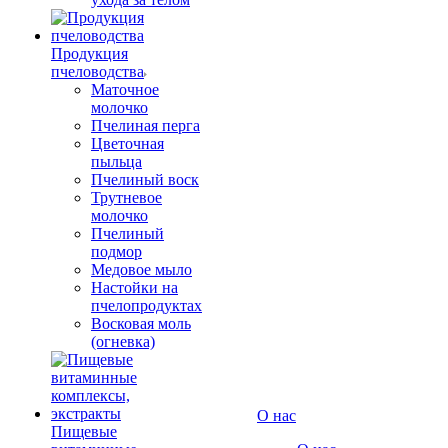
Продукция
пчеловодства
Маточное
молочко
Пчелиная перга
Цветочная
пыльца
Пчелиный воск
Трутневое
молочко
Пчелиный
подмор
Медовое мыло
Настойки на
пчелопродуктах
Восковая моль
(огневка)
О нас
Пищевые