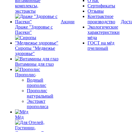
витаминные
О нас
комплексы,
Сертификаты
экстракты
Отзывы
Контрактное
Акции
производство
Дост
Драже "Здоровье с
Экологические
Пасеки"
характеристики
мёда
ГОСТ на мёд
Сиропы "Медвежье
пчелиный
здоровье"
Витамины для глаз
Прополис
Водный
прополис
Прополис
натуральный
Экстракт
прополиса
Мёд