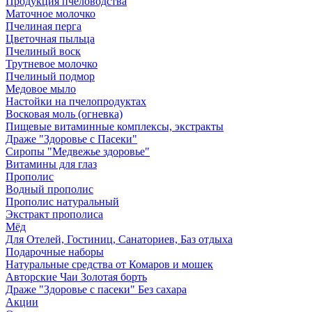
Продукция пчеловодства
Маточное молочко
Пчелиная перга
Цветочная пыльца
Пчелиный воск
Трутневое молочко
Пчелиный подмор
Медовое мыло
Настойки на пчелопродуктах
Восковая моль (огневка)
Пищевые витаминные комплексы, экстракты
Драже "Здоровье с Пасеки"
Сиропы "Медвежье здоровье"
Витамины для глаз
Прополис
Водный прополис
Прополис натуральный
Экстракт прополиса
Мёд
Для Отелей, Гостиниц, Санаториев, Баз отдыха
Подарочные наборы
Натуральные средства от Комаров и мошек
Авторские Чаи Золотая борть
Драже "Здоровье с пасеки" Без сахара
Акции