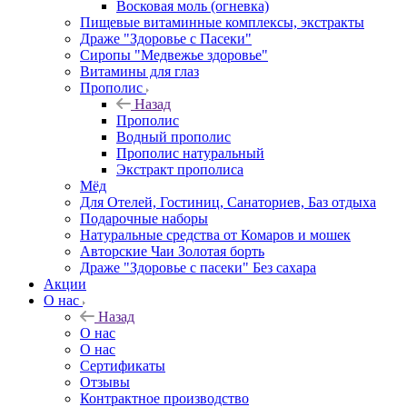
Восковая моль (огневка)
Пищевые витаминные комплексы, экстракты
Драже "Здоровье с Пасеки"
Сиропы "Медвежье здоровье"
Витамины для глаз
Прополис
Назад
Прополис
Водный прополис
Прополис натуральный
Экстракт прополиса
Мёд
Для Отелей, Гостиниц, Санаториев, Баз отдыха
Подарочные наборы
Натуральные средства от Комаров и мошек
Авторские Чаи Золотая борть
Драже "Здоровье с пасеки" Без сахара
Акции
О нас
Назад
О нас
О нас
Сертификаты
Отзывы
Контрактное производство