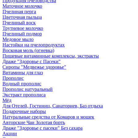
Продукция пчеловодства
Маточное молочко
Пчелиная перга
Цветочная пыльца
Пчелиный воск
Трутневое молочко
Пчелиный подмор
Медовое мыло
Настойки на пчелопродуктах
Восковая моль (огневка)
Пищевые витаминные комплексы, экстракты
Драже "Здоровье с Пасеки"
Сиропы "Медвежье здоровье"
Витамины для глаз
Прополис
Водный прополис
Прополис натуральный
Экстракт прополиса
Мёд
Для Отелей, Гостиниц, Санаториев, Баз отдыха
Подарочные наборы
Натуральные средства от Комаров и мошек
Авторские Чаи Золотая борть
Драже "Здоровье с пасеки" Без сахара
Акции