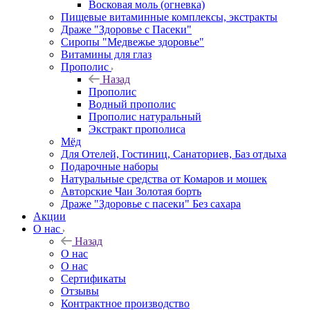
Восковая моль (огневка)
Пищевые витаминные комплексы, экстракты
Драже "Здоровье с Пасеки"
Сиропы "Медвежье здоровье"
Витамины для глаз
Прополис
Назад
Прополис
Водный прополис
Прополис натуральный
Экстракт прополиса
Мёд
Для Отелей, Гостиниц, Санаториев, Баз отдыха
Подарочные наборы
Натуральные средства от Комаров и мошек
Авторские Чаи Золотая борть
Драже "Здоровье с пасеки" Без сахара
Акции
О нас
Назад
О нас
О нас
Сертификаты
Отзывы
Контрактное производство