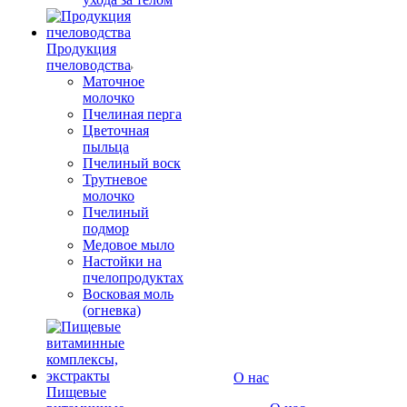
Продукция
пчеловодства
Маточное
молочко
Пчелиная перга
Цветочная
пыльца
Пчелиный воск
Трутневое
молочко
Пчелиный
подмор
Медовое мыло
Настойки на
пчелопродуктах
Восковая моль
(огневка)
О нас
Пищевые