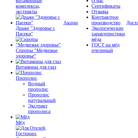
витаминные
О нас
комплексы,
Сертификаты
экстракты
Отзывы
Контрактное
Акции
производство
Дост
Драже "Здоровье с
Экологические
Пасеки"
характеристики
мёда
ГОСТ на мёд
Сиропы "Медвежье
пчелиный
здоровье"
Витамины для глаз
Прополис
Водный
прополис
Прополис
натуральный
Экстракт
прополиса
Мёд