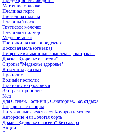
Продукция пчеловодства
Маточное молочко
Пчелиная перга
Цветочная пыльца
Пчелиный воск
Трутневое молочко
Пчелиный подмор
Медовое мыло
Настойки на пчелопродуктах
Восковая моль (огневка)
Пищевые витаминные комплексы, экстракты
Драже "Здоровье с Пасеки"
Сиропы "Медвежье здоровье"
Витамины для глаз
Прополис
Водный прополис
Прополис натуральный
Экстракт прополиса
Мёд
Для Отелей, Гостиниц, Санаториев, Баз отдыха
Подарочные наборы
Натуральные средства от Комаров и мошек
Авторские Чаи Золотая борть
Драже "Здоровье с пасеки" Без сахара
Акции