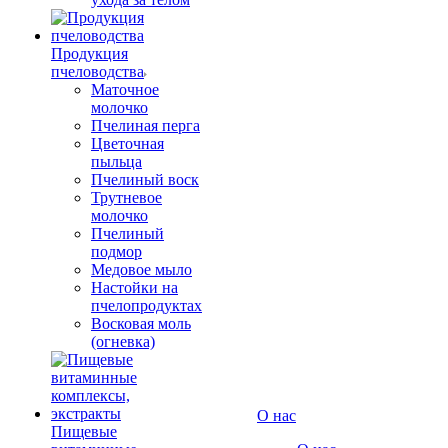
Продукция
пчеловодства
Маточное
молочко
Пчелиная перга
Цветочная
пыльца
Пчелиный воск
Трутневое
молочко
Пчелиный
подмор
Медовое мыло
Настойки на
пчелопродуктах
Восковая моль
(огневка)
О нас
Пищевые