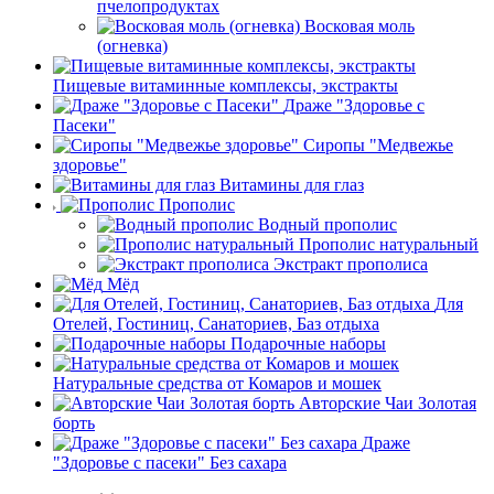
пчелопродуктах
Восковая моль
(огневка)
Пищевые витаминные комплексы, экстракты
Драже "Здоровье с
Пасеки"
Сиропы "Медвежье
здоровье"
Витамины для глаз
Прополис
Водный прополис
Прополис натуральный
Экстракт прополиса
Мёд
Для
Отелей, Гостиниц, Санаториев, Баз отдыха
Подарочные наборы
Натуральные средства от Комаров и мошек
Авторские Чаи Золотая
борть
Драже
"Здоровье с пасеки" Без сахара