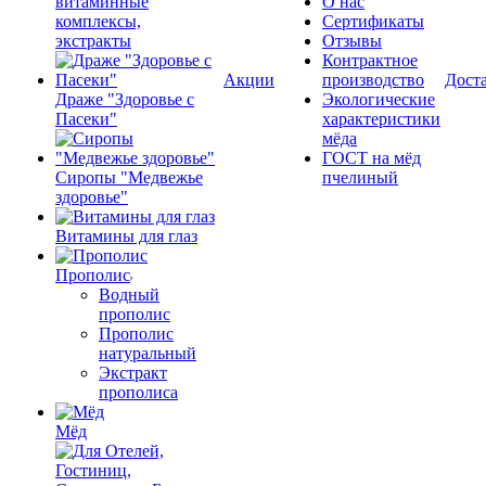
витаминные
О нас
комплексы,
Сертификаты
экстракты
Отзывы
Контрактное
Акции
производство
Дост
Драже "Здоровье с
Экологические
Пасеки"
характеристики
мёда
ГОСТ на мёд
Сиропы "Медвежье
пчелиный
здоровье"
Витамины для глаз
Прополис
Водный
прополис
Прополис
натуральный
Экстракт
прополиса
Мёд