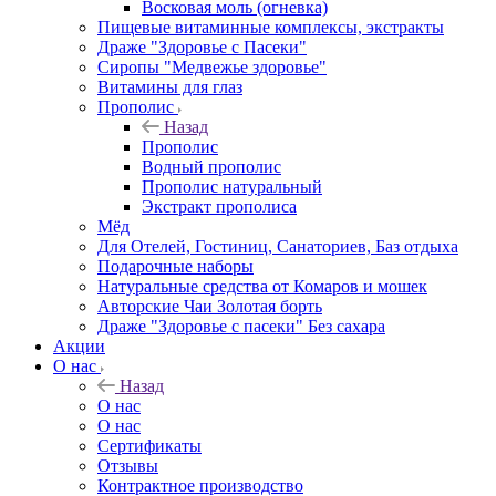
Восковая моль (огневка)
Пищевые витаминные комплексы, экстракты
Драже "Здоровье с Пасеки"
Сиропы "Медвежье здоровье"
Витамины для глаз
Прополис
Назад
Прополис
Водный прополис
Прополис натуральный
Экстракт прополиса
Мёд
Для Отелей, Гостиниц, Санаториев, Баз отдыха
Подарочные наборы
Натуральные средства от Комаров и мошек
Авторские Чаи Золотая борть
Драже "Здоровье с пасеки" Без сахара
Акции
О нас
Назад
О нас
О нас
Сертификаты
Отзывы
Контрактное производство