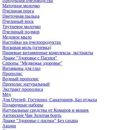
Продукция пчеловодства
Маточное молочко
Пчелиная перга
Цветочная пыльца
Пчелиный воск
Трутневое молочко
Пчелиный подмор
Медовое мыло
Настойки на пчелопродуктах
Восковая моль (огневка)
Пищевые витаминные комплексы, экстракты
Драже "Здоровье с Пасеки"
Сиропы "Медвежье здоровье"
Витамины для глаз
Прополис
Водный прополис
Прополис натуральный
Экстракт прополиса
Мёд
Для Отелей, Гостиниц, Санаториев, Баз отдыха
Подарочные наборы
Натуральные средства от Комаров и мошек
Авторские Чаи Золотая борть
Драже "Здоровье с пасеки" Без сахара
Акции